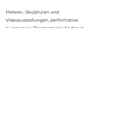
Malerei-, Skulpturen und
Videoausstellungen, performative
Kunst sowie Theaterstücke finden in
der ansonsten leerstehenden Fläche
im Einkaufszentrum in der
Brunnenstraße 107 statt. Der Ort wird
durch die Nutzung reaktiviert und
belebt und erlangt eine neue positive
Außenwirkung.
Zum Open Call für Artists
©2026 by Culterim |
Impressum
|
Datenschutzrichtlinie