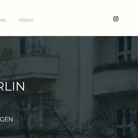
ies
Vision
RLIN
NGEN