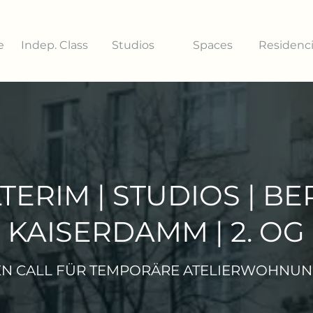
e
Indep. Class
Studios
Spaces
Residenc
TERIM | STUDIOS | BE
KAISERDAMM | 2. OG
N CALL FÜR TEMPORÄRE ATELIERWOHNU